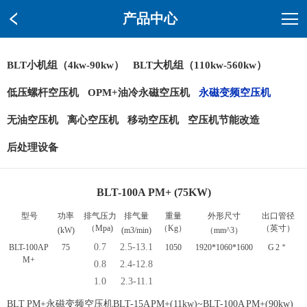
产品中心
BLT小机组（4kw-90kw）
BLT大机组（110kw-560kw）
低压螺杆空压机
OPM+油冷永磁空压机
永磁变频空压机
无油空压机
离心空压机
移动空压机
空压机节能改造
后处理设备
BLT-100A PM+ (75KW)
型号
功率
排气压力
排气量
重量
外形尺寸
出口管径
（Mpa)
（Kg）
（英寸）
(kW)
(m3/min)
（mm^3）
0.7
2.5-13.1
BLT-100A P
75
1050
1920*1060*1600
G 2＂
M+
0.8
2.4-12.8
1.0
2.3-11.1
BLT PM+永磁变频空压机BLT-15A PM+(11kw)~BLT-100A PM+(90kw)