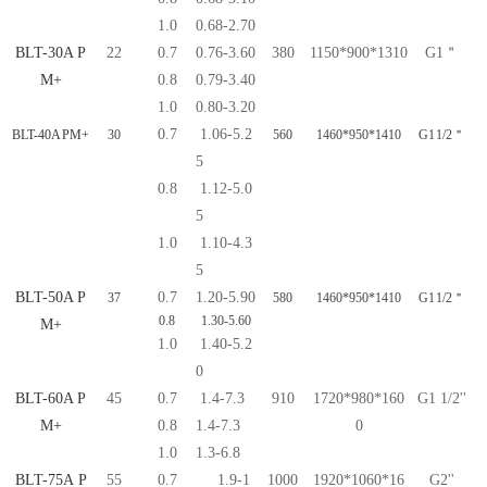
1.0
0.68-2.70
BLT-30A P
22
0.7
0.76-3.60
380
1150*900*1310
G1＂
M+
0.8
0.79-3.40
1.0
0.80-3.20
0.7
1.06-5.2
BLT-40A PM+
30
560
1460*950*1410
G1 1/2＂
5
0.8
1.12-5.0
5
1.0
1.10-4.3
5
BLT-50A P
0.7
1.20-5.90
37
580
1460*950*1410
G1 1/2＂
0.8
1.30-5.60
M+
1.0
1.40-5.2
0
BLT-60A P
45
0.7
1.4-7.3
910
1720*980*160
G1 1/2''
M+
0.8
1.4-7.3
0
1.0
1.3-6.8
BLT-75A P
55
0.7
1.9-1
1000
1920*1060*16
G2''